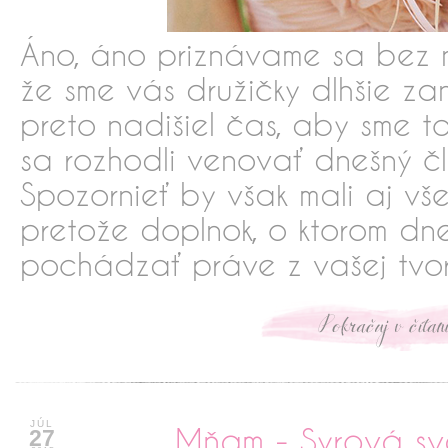
Áno, áno priznávame sa bez 
že sme vás družičky dlhšie z
preto nadišiel čas, aby sme to
sa rozhodli venovať dnešný č
Spozornieť by však mali aj vš
pretože doplnok, o ktorom dn
pochádzať práve z vašej tvor
xxxxxxxxxxx
JÚL
Mňam - Syrová s
27