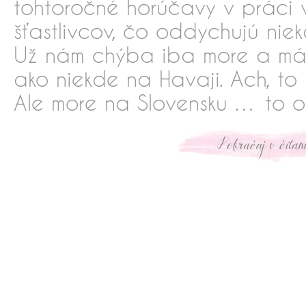
tohtoročné horúčavy v práci 
šťastlivcov, čo oddychujú niek
Už nám chýba iba more a má
ako niekde na Havaji. Ach, to 
Ale more na Slovensku … to o
xxxxxxxxxxx