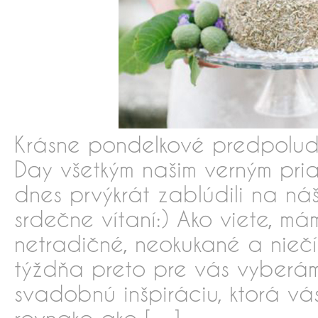
Krásne pondelkové predpoludn
Day všetkým našim verným pria
dnes prvýkrát zablúdili na náš
srdečne vítaní:) Ako viete, má
netradičné, neokukané a nie
týždňa preto pre vás vyberám
svadobnú inšpiráciu, ktorá v