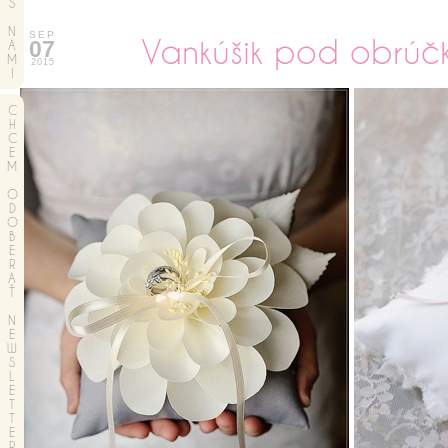
S
N
SEP
Vankúšik pod obrúč
07
A
M
2015
I
C
H
C
E
M
O
D
O
B
E
R
A
Ť
N
E
W
S
L
E
T
T
E
R