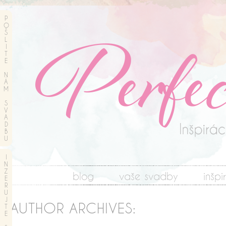
P
O
Š
L
I
T
E
N
Á
M
S
V
A
D
B
U
I
N
Z
blog
vaše svadby
inšpi
E
R
U
J
AUTHOR ARCHIVES:
T
E