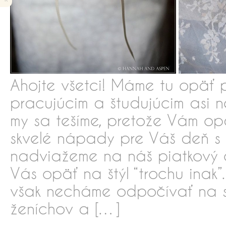
Ahojte všetci! Máme tu opäť 
pracujúcim a študujúcim asi n
my sa tešíme, pretože Vám op
skvelé nápady pre Váš deň s 
nadviažeme na náš piatkový 
Vás opäť na štýl “trochu inak
však necháme odpočívať na 
ženíchov a […]