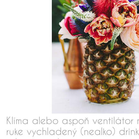
Klíma alebo aspoň ventilátor
ruke vychladený (nealko) drin