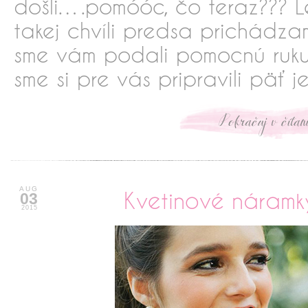
došli….pomóóc, čo teraz??? L
takej chvíli predsa prichádz
sme vám podali pomocnú ruku
sme si pre vás pripravili päť
xxxxxxxxxxx
AUG
Kvetinové náramky
03
2015