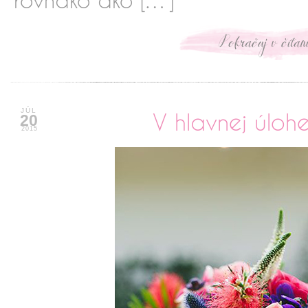
rovnako ako […]
xxxxxxxxxxx
JÚL
V hlavnej úlo
20
2015