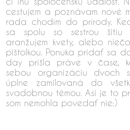
či inú spoločenskú udalosť. 
cestujem a poznávam nové m
rada chodím do prírody. Ke
sa spolu so sestrou šitiu (
aranžujem kvety, alebo nieč
pištolkou. Ponuka pridať sa do
day prišla práve v čase,
sebou organizáciu dvoch 
úplne zamilovaná do všetk
svadobnou témou. Asi je to p
som nemohla povedať nie:)