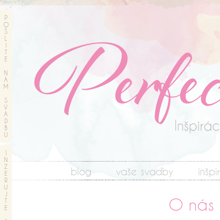
P
O
Š
L
I
T
E
N
Á
M
S
V
A
D
B
U
I
N
Z
blog
vaše svadby
inšpi
E
R
U
J
O nás
T
E