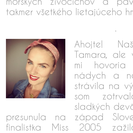
morských živočíchov a pa
takmer všetkého lietajúceho h
.
Ahojte! Na
Tamara, ale 
mi hovoria
nádych a ná
strávila na v
som zotrva
sladkých devä
presunula na západ Slov
finalistka Miss 2005 zaži