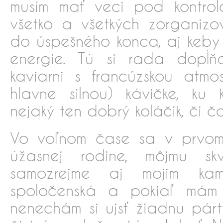
musím mať veci pod kontrol
všetko a všetkých zorganizo
do úspešného konca, aj keby
energie. Tú si rada dopĺňa
kaviarni s francúzskou atmo
hlavne silnou) kávičke, ku 
nejaký ten dobrý koláčik, či 
Vo voľnom čase sa v prvom
úžasnej rodine, môjmu sk
samozrejme aj mojim kam
spoločenská a pokiaľ mám
nenechám si ujsť žiadnu párty