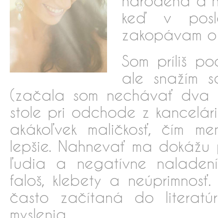
narodená a n
keď v posl
zakopávam o 
Som príliš p
ale snažím 
(začala som nechávať dva 
stole pri odchode z kancelár
akákoľvek maličkosť, čím me
lepšie. Nahnevať ma dokážu p
ľudia a negatívne naladení
faloš, klebety a neúprimnos
často začítaná do literatúr
myslenia.