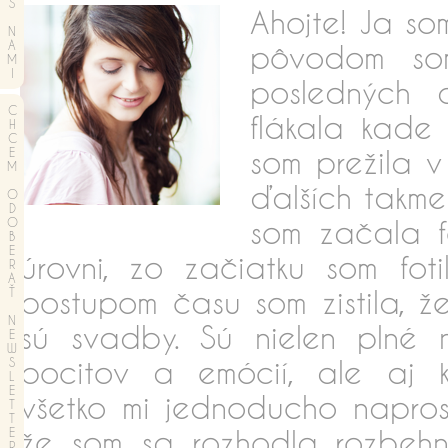
S
Ahojte! Ja so
N
A
pôvodom so
M
I
posledných 
C
flákala kade
H
C
som prežila v
E
M
ďalších takmer
O
D
som začala fo
O
B
E
úrovni, zo začiatku som fot
R
A
postupom času som zistila, 
Ť
N
sú svadby. Sú nielen plné 
E
W
pocitov a emócií, ale aj k
S
L
E
všetko mi jednoducho napros
T
T
že som sa rozhodla rozbeh
E
R