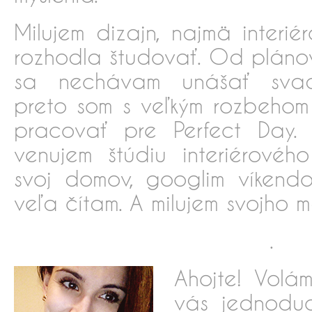
Milujem dizajn, najmä interi
rozhodla študovať. Od pláno
sa nechávam unášať svado
preto som s veľkým rozbehom s
pracovať pre Perfect Day
venujem štúdiu interiérovéh
svoj domov, googlim víkend
veľa čítam. A milujem svojho m
.
Ahojte! Volá
vás jednodu