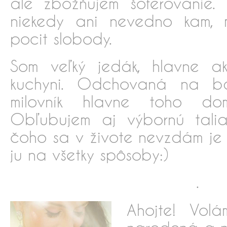
ale zbožňujem šoférovanie. 
niekedy ani nevedno kam, m
pocit slobody.
Som veľký jedák, hlavne 
kuchyni. Odchovaná na ba
milovník hlavne toho dom
Obľubujem aj výbornú talia
čoho sa v živote nevzdám je
ju na všetky spôsoby:)
.
Ahojte! Vo