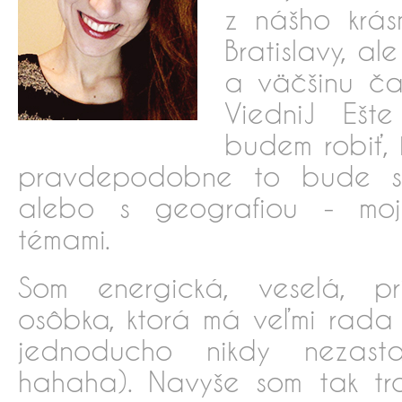
z nášho krás
Bratislavy, a
a väčšinu ča
ViedniJ Ešt
budem robiť,
pravdepodobne to bude sú
alebo s geografiou - moj
témami.
Som energická, veselá, pr
osôbka, ktorá má veľmi rada 
jednoducho nikdy nezast
hahaha). Navyše som tak tro