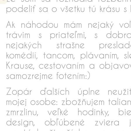
podeliť sa o všetku tú krásu s
Ak náhodou mám nejaký voľn
trávim s priateľmi, s dobr
nejakých strašne preslad
komédií, tancom, plávaním, 
Krause, cestovaním a objavo
samozrejme fotením:)
Zopár ďalších úplne neužit
mojej osobe: zbožňujem talian
zmrzlinu, veľké hodinky, b
design,
obľúbené zviera j