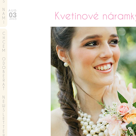
S
N
AUG
Kvetinové náramky
03
A
M
2015
I
C
H
C
E
M
O
D
O
B
E
R
A
Ť
N
E
W
S
L
E
T
T
E
R