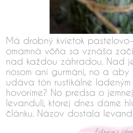
Má drobný kvietok pastelovo-f
omamná vôňa sa vznáša začia
nad každou záhradou. Nad je
nosom ani gurmáni, no a ab
udáva tón rustikálne ladený
hovoríme? No predsa o jemnej 
levanduli, ktorej dnes dáme h
článku. Názov dostala levand
xxxxxxxxxxx