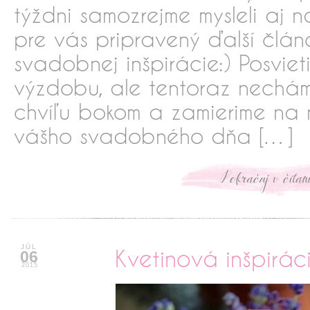
týždni samozrejme mysleli aj
pre vás pripravený ďalší člán
svadobnej inšpirácie:) Posviet
výzdobu, ale tentoraz nechá
chvíľu bokom a zamierime na n
vášho svadobného dňa […]
xxxxxxxxxxx
JÚL
Kvetinová inšpirác
06
2015