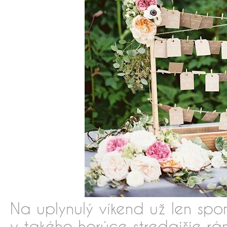
Na uplynulý víkend už len spo
v takého horúce stredajšie r