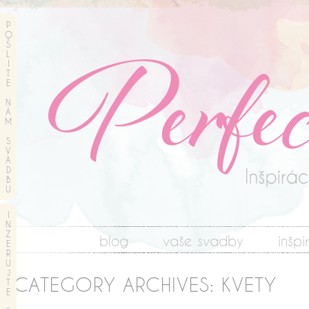
P
O
Š
L
I
T
E
N
Á
M
S
V
A
D
B
U
I
N
Z
blog
vaše svadby
inšpi
E
R
U
J
CATEGORY ARCHIVES:
KVETY
T
E