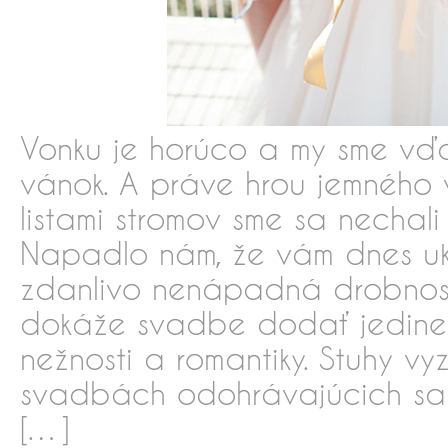
Vonku je horúco a my sme vďa
vánok. A práve hrou jemného v
listami stromov sme sa nechali 
Napadlo nám, že vám dnes uk
zdanlivo nenápadná drobnosť
dokáže svadbe dodať jedine
nežnosti a romantiky. Stuhy vy
svadbách odohrávajúcich sa v
[…]