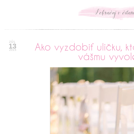
xxxxxxxxxxx
JÚL
Ako vyzdobiť uličku, k
13
2015
vášmu vyvo