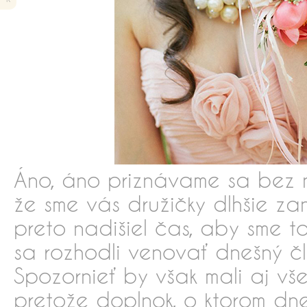
Áno, áno priznávame sa bez 
že sme vás družičky dlhšie z
preto nadišiel čas, aby sme to
sa rozhodli venovať dnešný č
Spozornieť by však mali aj vš
pretože doplnok, o ktorom dn