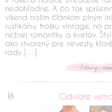
nedohľadne. A čo tak spríjemn
víkend naším článkom plným inš
rustikálny, trošku vintage, no 
nežnej romantiky a kvetov. Štý
ako stvorený pre nevesty, ktor
rady […]
xxxxxxxxxxx
JÚL
Odviate vetr
15
2015