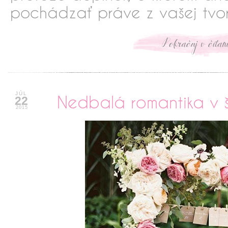
pochádzať práve z vašej tvor
xxxxxxxxxxx
JÚL
Nedbalá romantika v š
22
2015